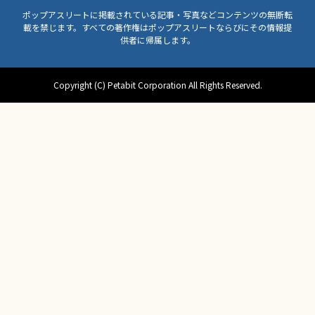
ポップアスリートに掲載されている記事・写真などコンテンツの無断転
載を禁じます。すべての著作権はポップアスリートならびにその情報提
供者に帰属します。
Copyright (C) Petabit Corporation All Rights Reserved.