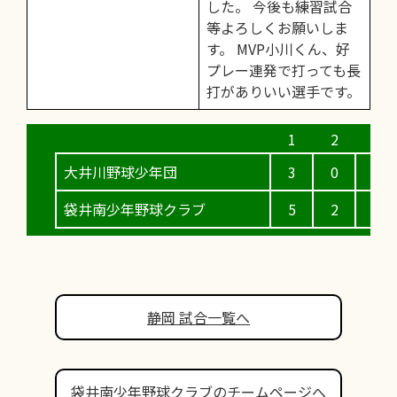
した。 今後も練習試合
等よろしくお願いしま
す。 MVP小川くん、好
プレー連発で打っても長
打がありいい選手です。
大井川野球少年団
3
0
0
袋井南少年野球クラブ
5
2
0
静岡 試合一覧へ
袋井南少年野球クラブのチームページへ