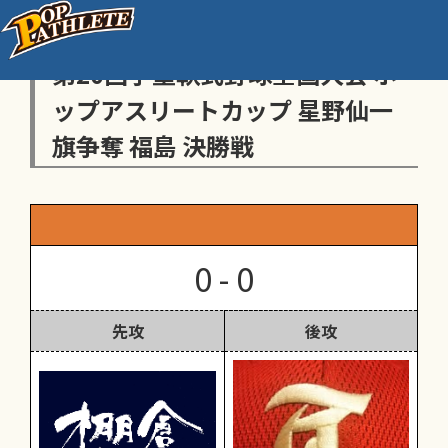
センス・トラストトーナメント
第20回学童軟式野球全国大会 ポ
ップアスリートカップ 星野仙一
旗争奪 福島 決勝戦
0 - 0
先攻
後攻