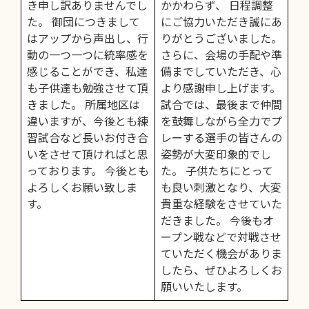
き申し訳ありませんでし
かかわらず、 日程調整
た。 御団につきまして
にご協力いただき誠にあ
はアップから声出し、行
りがとうございました。
動の一つ一つに統率感を
さらに、会場の手配や準
感じることができ、私達
備までしていただき、心
も子供達も勉強させて頂
より感謝申し上げます。
きました。 所属地区は
試合では、最後まで仲間
違いますが、今後とも練
を鼓舞しながら全力でプ
習試合など長いお付き合
レーする選手の皆さんの
いをさせて頂ければと思
姿勢が大変印象的でし
っております。 今後とも
た。 子供たちにとって
よろしくお願い致しま
も良い刺激となり、大変
す。
貴重な経験をさせていた
だきました。 今後もオ
ープン戦などで対戦させ
ていただく機会がありま
したら、ぜひよろしくお
願いいたします。