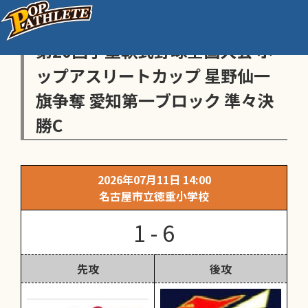
センス・トラストトーナメント
第20回学童軟式野球全国大会 ポ
ップアスリートカップ 星野仙一
旗争奪 愛知第一ブロック 準々決
勝C
2026年07月11日 14:00
名古屋市立徳重小学校
1 - 6
先攻
後攻