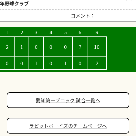
年野球クラブ
コメント：
2
1
0
0
0
7
10
0
0
1
0
1
0
2
愛知第一ブロック 試合一覧へ
ラビットボーイズのチームページへ