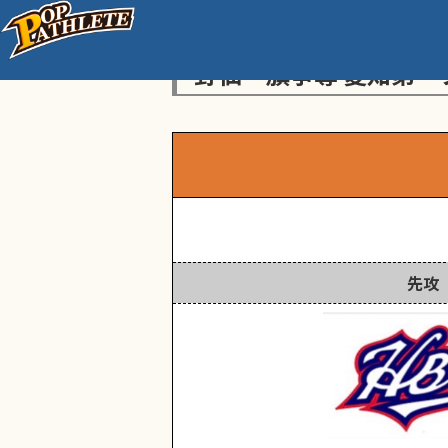
センス・トラストトーナ
野仙一旗争奪 愛知第一ブ
先攻