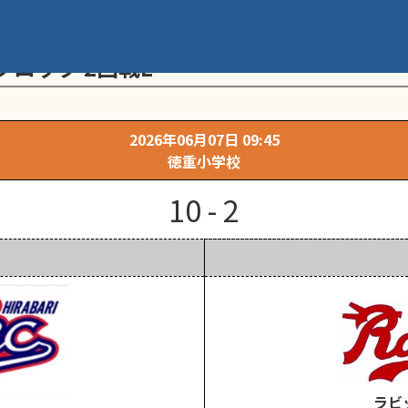
メント 第20回学童軟式野球全国大会 ポ
ロック 2回戦E
2026年06月07日 09:45
徳重小学校
10 - 2
ラビ