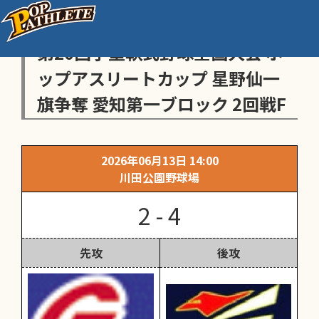
センス・トラストトーナメント
第20回学童軟式野球全国大会 ポ
ップアスリートカップ 星野仙一
旗争奪 愛知第一ブロック 2回戦F
2026年06月13日 14:00
川田公園野球場
2 - 4
先攻
後攻