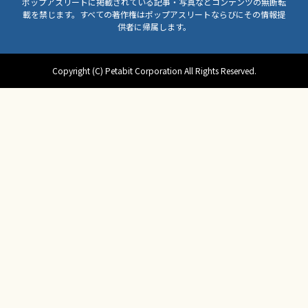
ポップアスリートに掲載されている記事・写真などコンテンツの無断転
載を禁じます。すべての著作権はポップアスリートならびにその情報提
供者に帰属します。
Copyright (C) Petabit Corporation All Rights Reserved.