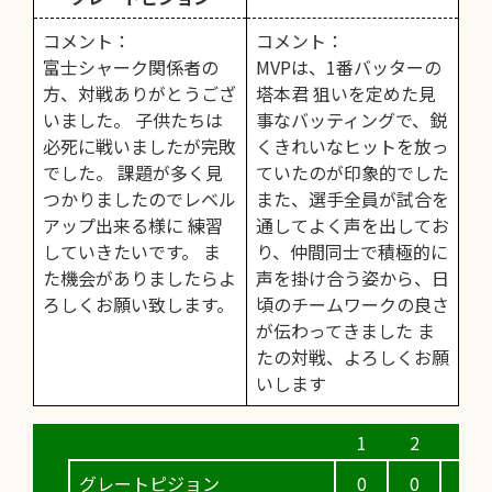
コメント：
コメント：
富士シャーク関係者の
MVPは、1番バッターの
方、対戦ありがとうござ
塔本君 狙いを定めた見
いました。 子供たちは
事なバッティングで、鋭
必死に戦いましたが完敗
くきれいなヒットを放っ
でした。 課題が多く見
ていたのが印象的でした
つかりましたのでレベル
また、選手全員が試合を
アップ出来る様に 練習
通してよく声を出してお
していきたいです。 ま
り、仲間同士で積極的に
た機会がありましたらよ
声を掛け合う姿から、日
ろしくお願い致します。
頃のチームワークの良さ
が伝わってきました ま
たの対戦、よろしくお願
いします
グレートピジョン
0
0
0