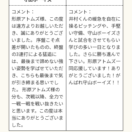
コメント：
コメント：
形原アトムズ様、この度
井村くんの緩急を自在に
は遠方よりお越しいただ
操るピッチングや、手堅
き、誠にありがとうござ
い守備、守山ボーイズさ
いました。 序盤こそ点
んと試合をさせてもらい
差が開いたものの、終盤
学びの多い一日となりま
の3連打による猛追に
した。さらに勝ち進んで
は、最後まで諦めない強
下さい。形原アトムズ一
い姿勢を学ばせていただ
同応援しています！あり
き、こちらも最後まで気
がとうございました！が
が引き締まる思いでし
んばれ守山ボーイズ！！
た。 形原アトムズ様の
分も、次戦以降、全力で
一戦一戦を戦い抜きたい
と思います。この度は本
当にありがとうございま
した。