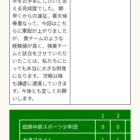
手をお手本にしたいと思
える完成度でした。 朝
早くからの遠征、悪天候
等重なって、今回はこち
らに軍配が上がりました
が、 貴チームのような
経験値が高く、強豪チー
ムと試合をさせていただ
いたことは、私たちにと
っても本当に大きな財産
になります。 次戦以降
も謙虚に邁進していきま
す。今後とも宜しくお願
いします。
田原中部スポーツ少年団
0
0
2
木津ブライト
1
1
0