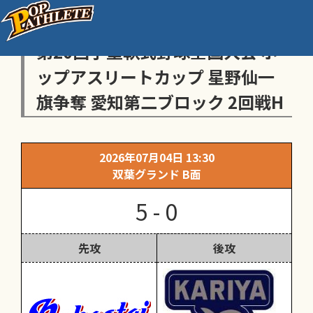
センス・トラストトーナメント
第20回学童軟式野球全国大会 ポ
ップアスリートカップ 星野仙一
旗争奪 愛知第二ブロック 2回戦H
2026年07月04日 13:30
双葉グランド B面
5 - 0
先攻
後攻