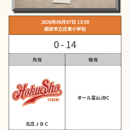
2026年06月07日 13:50
砺波市立庄東小学校
0 - 14
先攻
後攻
オール富山JBC
北庄ＪＢＣ