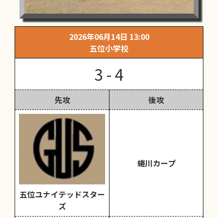
2026年06月14日 13:00
五位小学校
3 - 4
先攻
後攻
蜷川カープ
五位ユナイテッドスター
ズ