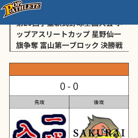
センス・トラストトーナメント
第20回学童軟式野球全国大会 ポ
ップアスリートカップ 星野仙一
旗争奪 富山第一ブロック 決勝戦
0 - 0
先攻
後攻