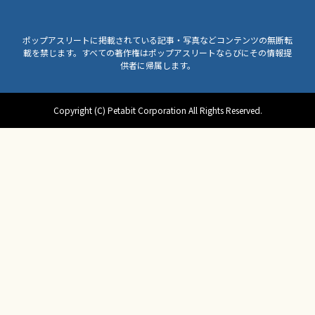
ポップアスリートに掲載されている記事・写真などコンテンツの無断転
載を禁じます。すべての著作権はポップアスリートならびにその情報提
供者に帰属します。
Copyright (C) Petabit Corporation All Rights Reserved.