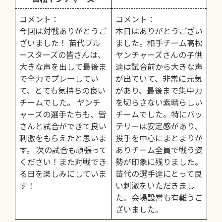
コメント：
コメント：
今回は対戦ありがとうご
本日はありがとうござい
ざいました！ 苗代ブル
ました。相手チーム高松
ースターズの皆さんは、
ヤンチャーズさんの子供
大きな声を出して最後ま
達は試合前から大きな声
で全力でプレーしてい
が出ていて、非常に元気
て、とても気持ちの良い
があり、最後まで集中力
チームでした。 ヤンチ
を切らさない素晴らしい
ャーズの選手たちも、皆
チームでした。特にバッ
さんと試合ができて良い
テリーは安定感があり、
刺激をもらえたと思いま
投手を中心にまとまりが
す。 次の試合も頑張って
ありチーム全員で戦う姿
ください！また対戦でき
勢が印象に残りました。
る日を楽しみにしていま
苗代の選手達にとって良
す！
い刺激をいただきまし
た。会場設営も有難うご
ざいました。