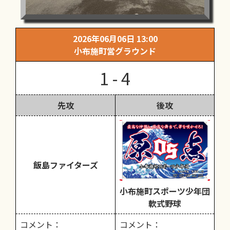
2026年06月06日 13:00
小布施町営グラウンド
1 - 4
先攻
後攻
飯島ファイターズ
小布施町スポーツ少年団
軟式野球
コメント：
コメント：