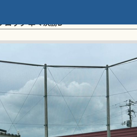
メント 第20回学童軟式野球全国大会 ポ
ブロック 準々決勝B