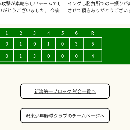
る攻撃が素晴らしいチームでし
イングし勝負所での一振りが
りがとうございました。 今後
させて頂きありがとうござい
0
1
0
1
0
3
5
0
1
3
0
0
0
4
新潟第一ブロック 試合一覧へ
潟東少年野球クラブのチームページへ