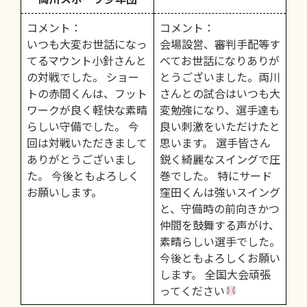
コメント：
コメント：
いつも大変お世話になっ
会場設営、審判手配等す
てるマウント小針さんと
べてお世話になりありが
の対戦でした。 ショー
とうございました。両川
トの赤間くんは、フット
さんとの試合はいつも大
ワークが良く軽快な素晴
変勉強になり、選手達も
らしい守備でした。 今
良い刺激をいただけたと
回は対戦いただきまして
思います。 選手皆さん
ありがとうございまし
鋭く綺麗なスイングで圧
た。 今後ともよろしく
巻でした。 特にサード
お願いします。
窪田くんは強いスイング
と、守備時の前向きかつ
仲間を鼓舞する声がけ、
素晴らしい選手でした。
今後ともよろしくお願い
します。 全国大会頑張
ってください