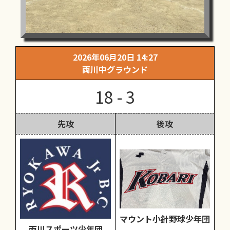
2026年06月20日 14:27
両川中グラウンド
18 - 3
先攻
後攻
マウント小針野球少年団
両川スポーツ少年団