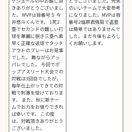
ケジュールの中お越し頂
とうございました。元気
きありがとうございまし
のいいチームで大変参考
た。 MVPは背番号５ 今
になりました。MVPは背
井悠斗くんです。 1死2
番号2塩原君強肩で盗塁
塁でセカンドの難しい打
は簡単ではありませんで
球を華麗に捌き三塁へ素
した。また今後もよろし
早く正確な送球でタッチ
くお願いします。
アウトのプレーはお見事
でした。 敵ながらアッ
パレでした。 今回でポ
ップアスリート大会での
対戦は3回目でしたが、
毎年仕上がってきての対
戦で刺激を受けておりま
す。 また、秋に新チー
ムでお力をお借りできれ
ば幸いです。 この度
は、対戦頂きありがとう
ございました。