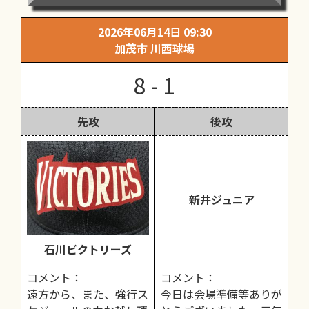
2026年06月14日 09:30
加茂市 川西球場
8 - 1
先攻
後攻
新井ジュニア
石川ビクトリーズ
コメント：
コメント：
遠方から、また、強行ス
今日は会場準備等ありが