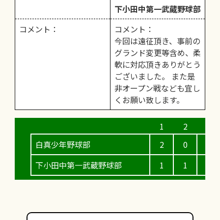
下小田中第一武蔵野球部
コメント：
コメント：
今回は遠征頂き、事前の
グランド変更等含め、柔
軟に対応頂きありがとう
ございました。 また是
非オープン戦なども宜し
くお願い致します。
白真少年野球部
2
0
1
下小田中第一武蔵野球部
1
1
0