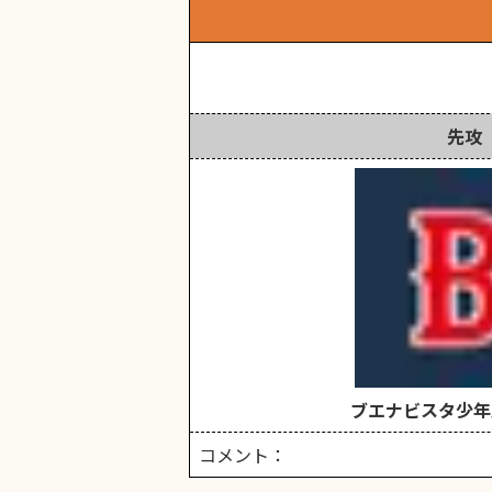
先攻
ブエナビスタ少年
コメント：