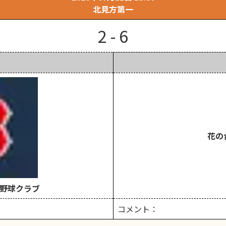
北見方第一
2 - 6
花の
野球クラブ
コメント：