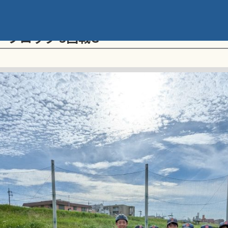
メント 第20回学童軟式野球全国大会 ポ
一ブロック 3回戦G