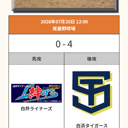
2026年07月20日 12:00
尾垂野球場
0 - 4
先攻
後攻
白井ライナーズ
白浜タイガース