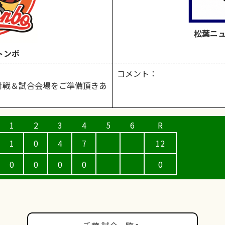
松葉ニ
トンボ
コメント：
対戦＆試合会場をご準備頂きあ
1
0
4
7
12
0
0
0
0
0