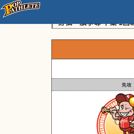
センス・トラストトーナ
野仙一旗争奪 千葉 1回
先攻