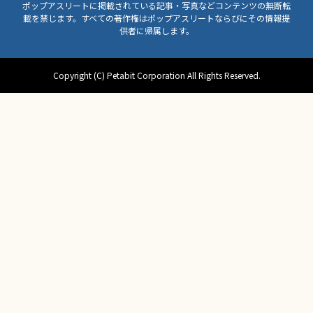
ポップアスリートに掲載されている記事・写真などコンテンツの無断転
載を禁じます。すべての著作権はポップアスリートならびにその情報提
供者に帰属します。
Copyright (C) Petabit Corporation All Rights Reserved.