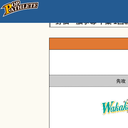
センス・トラストトーナ
野仙一旗争奪 千葉 1回
先攻