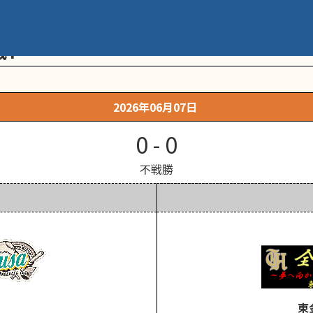
メント 第20回学童軟式野球全国大会 ポ
戦T
2026年06月07日
0 - 0
不戦勝
東