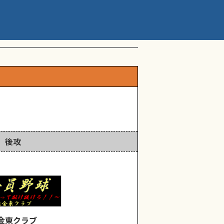
ップアスリートカップ 星
後攻
金東クラブ