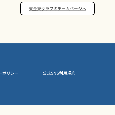
東金東クラブのチームページへ
ーポリシー
公式SNS利用規約
事・写真などコンテンツの無断転載を禁じます。すべての著作権はポップアスリート