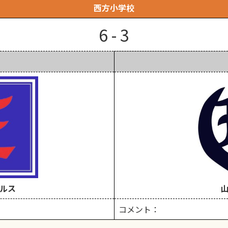
西方小学校
6 - 3
ルス
コメント：