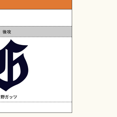
後攻
山野ガッツ