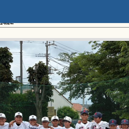
メント 第20回学童軟式野球全国大会 ポ
回戦E