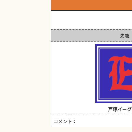
先攻
戸塚イーグ
コメント：