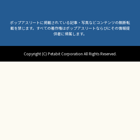
ポップアスリートに掲載されている記事・写真などコンテンツの無断転
載を禁じます。すべての著作権はポップアスリートならびにその情報提
供者に帰属します。
Copyright (C) Petabit Corporation All Rights Reserved.