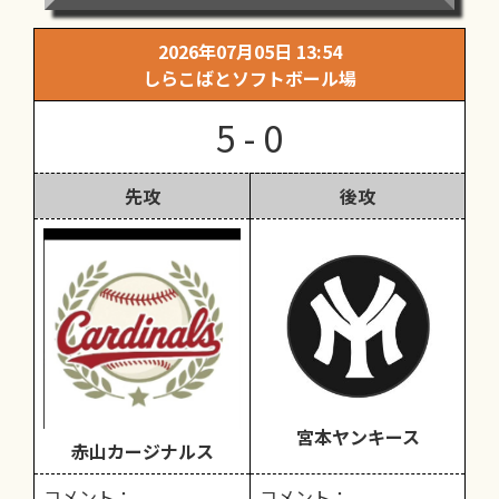
2026年07月05日 13:54
しらこばとソフトボール場
5 - 0
先攻
後攻
宮本ヤンキース
赤山カージナルス
コメント：
コメント：