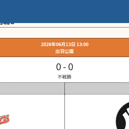
メント 第20回学童軟式野球全国大会 ポ
回戦O
2026年06月13日 13:00
出羽公園
0 - 0
不戦勝