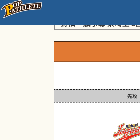
センス・トラストトーナ
野仙一旗争奪 東埼玉 2
先攻