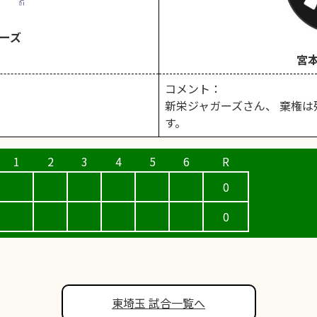
ーズ
宮
コメント：
新栄ジャガーズさん、 棄権
す。
0
0
東埼玉 試合一覧へ