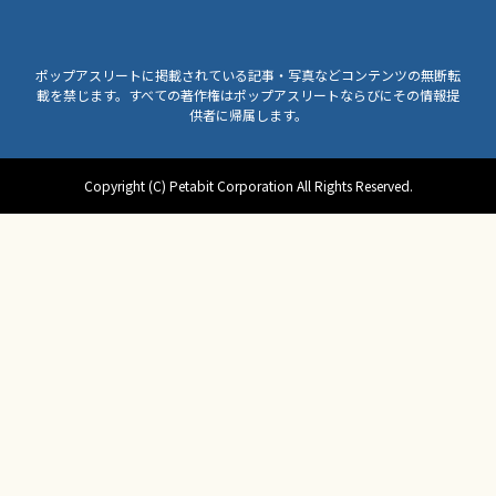
ポップアスリートに掲載されている記事・写真などコンテンツの無断転
載を禁じます。すべての著作権はポップアスリートならびにその情報提
供者に帰属します。
Copyright (C) Petabit Corporation All Rights Reserved.