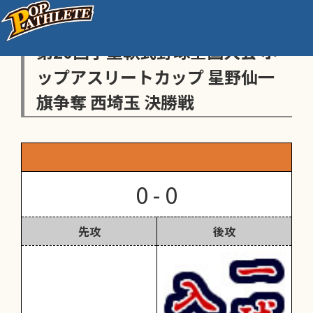
センス・トラストトーナメント
第20回学童軟式野球全国大会 ポ
ップアスリートカップ 星野仙一
旗争奪 西埼玉 決勝戦
0 - 0
先攻
後攻