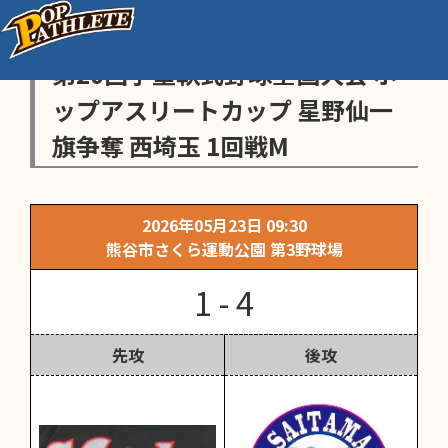
センス・トラストトーナメント
第20回学童軟式野球全国大会 ポ
ップアスリートカップ 星野仙一
旗争奪 西埼玉 1回戦M
2026年05月23日 09:30
熊谷市さくら運動公園 第3野球場
1 - 4
先攻
後攻