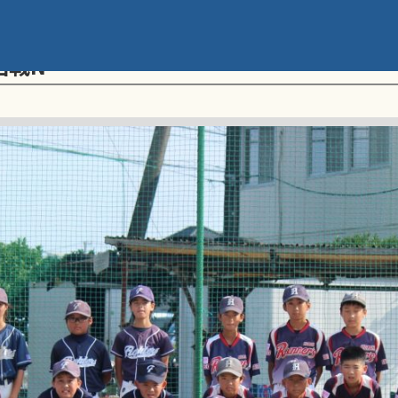
メント 第20回学童軟式野球全国大会 ポ
回戦N