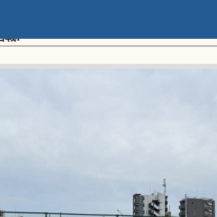
メント 第20回学童軟式野球全国大会 ポ
回戦I