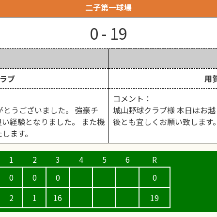
二子第一球場
0 - 19
ラブ
用
コメント：
がとうございました。 強豪チ
城山野球クラブ様 本日はお越
い経験となりました。 また機
後とも宜しくお願い致します
たします。
0
0
0
0
2
1
16
19