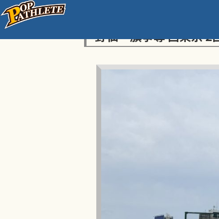
センス・トラストトーナ
野仙一旗争奪 西東京 2