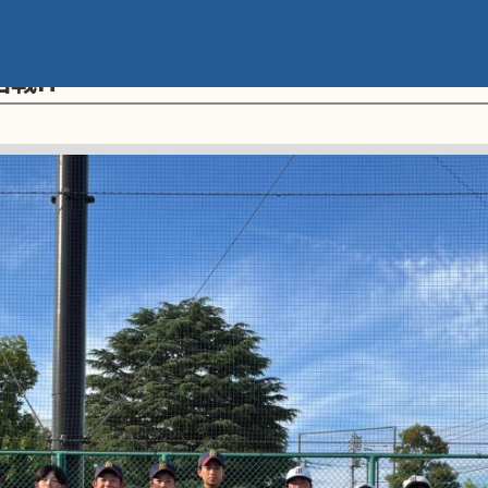
メント 第20回学童軟式野球全国大会 ポ
回戦H