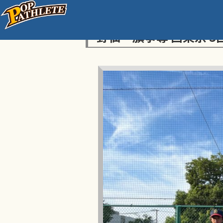
センス・トラストトーナ
野仙一旗争奪 西東京 3