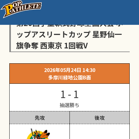
センス・トラストトーナメント
第20回学童軟式野球全国大会 ポ
ップアスリートカップ 星野仙一
旗争奪 西東京 1回戦V
2026年05月24日 14:30
多摩川緑地公園B面
1 - 1
抽選勝ち
先攻
後攻