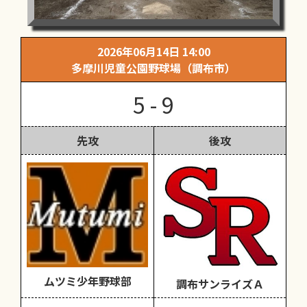
2026年06月14日 14:00
多摩川児童公園野球場（調布市）
5 - 9
先攻
後攻
ムツミ少年野球部
調布サンライズＡ