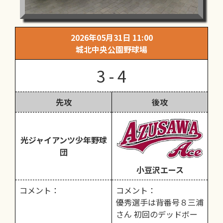
2026年05月31日 11:00
城北中央公園野球場
3 - 4
先攻
後攻
光ジャイアンツ少年野球
団
小豆沢エース
コメント：
コメント：
優秀選手は背番号８三浦
さん 初回のデッドボー