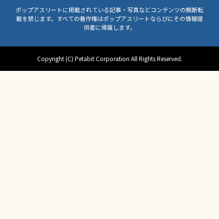
ポップアスリートに掲載されている記事・写真などコンテンツの無断転
載を禁じます。すべての著作権はポップアスリートならびにその情報提
供者に帰属します。
Copyright (C) Petabit Corporation All Rights Reserved.