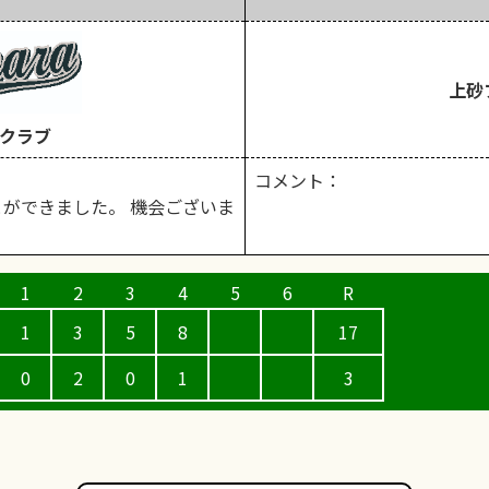
上砂
クラブ
コメント：
ができました。 機会ございま
1
3
5
8
17
0
2
0
1
3