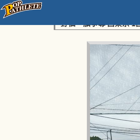
センス・トラストトーナ
野仙一旗争奪 西東京 1