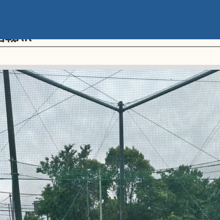
メント 第20回学童軟式野球全国大会 ポ
回戦AR