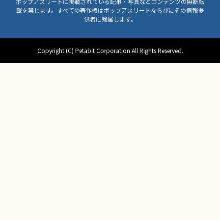
ポップアスリートに掲載されている記事・写真などコンテンツの無断転
載を禁じます。すべての著作権はポップアスリートならびにその情報提
供者に帰属します。
Copyright (C) Petabit Corporation All Rights Reserved.