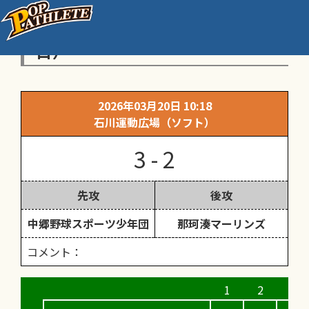
第19回_深川澄子杯（１試合
目）
2026年03月20日 10:18
石川運動広場（ソフト）
3 - 2
先攻
後攻
中郷野球スポーツ少年団
那珂湊マーリンズ
コメント：