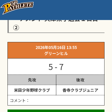
第31回 高野山旗学童軟式野球ト
ーナメント 兵庫県予選会１日目
②
2026年05月16日 13:55
グリーンヒル
5 - 7
先攻
後攻
米田少年野球クラブ
香寺クラブジュニア
コメント：