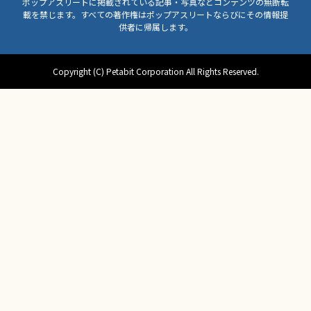
ポップアスリートに掲載されている記事・写真などコンテンツの無断転
載を禁じます。すべての著作権はポップアスリートならびにその情報提
供者に帰属します。
Copyright (C) Petabit Corporation All Rights Reserved.