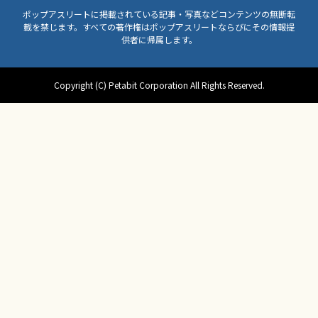
ポップアスリートに掲載されている記事・写真などコンテンツの無断転
載を禁じます。すべての著作権はポップアスリートならびにその情報提
供者に帰属します。
Copyright (C) Petabit Corporation All Rights Reserved.