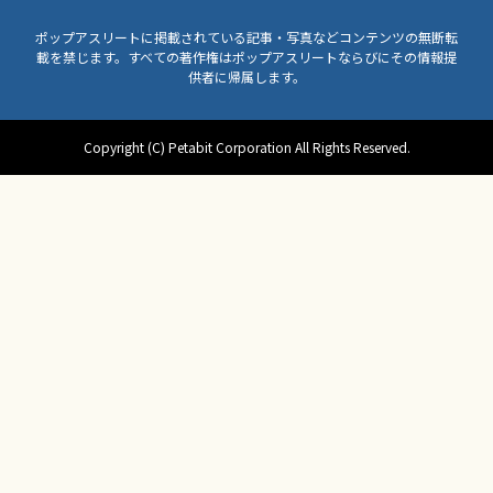
ポップアスリートに掲載されている記事・写真などコンテンツの無断転
載を禁じます。すべての著作権はポップアスリートならびにその情報提
供者に帰属します。
Copyright (C) Petabit Corporation All Rights Reserved.