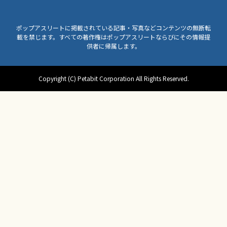
ポップアスリートに掲載されている記事・写真などコンテンツの無断転
載を禁じます。すべての著作権はポップアスリートならびにその情報提
供者に帰属します。
Copyright (C) Petabit Corporation All Rights Reserved.