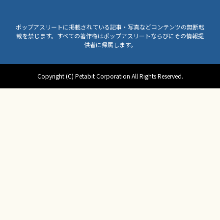
ポップアスリートに掲載されている記事・写真などコンテンツの無断転
載を禁じます。すべての著作権はポップアスリートならびにその情報提
供者に帰属します。
Copyright (C) Petabit Corporation All Rights Reserved.