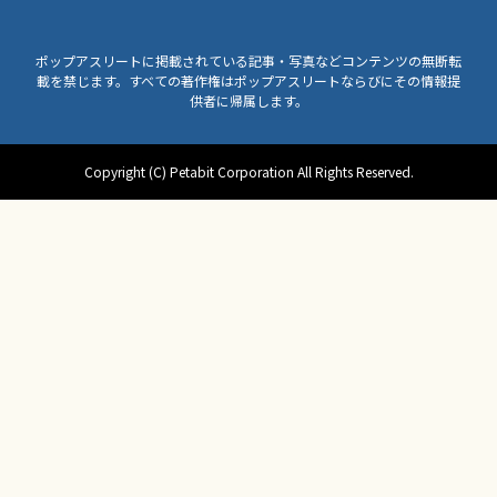
ポップアスリートに掲載されている記事・写真などコンテンツの無断転
載を禁じます。すべての著作権はポップアスリートならびにその情報提
供者に帰属します。
Copyright (C) Petabit Corporation All Rights Reserved.