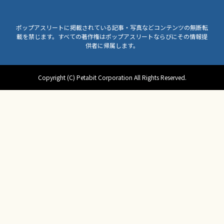
ポップアスリートに掲載されている記事・写真などコンテンツの無断転
載を禁じます。すべての著作権はポップアスリートならびにその情報提
供者に帰属します。
Copyright (C) Petabit Corporation All Rights Reserved.