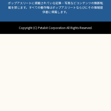
ポップアスリートに掲載されている記事・写真などコンテンツの無断転
載を禁じます。すべての著作権はポップアスリートならびにその情報提
供者に帰属します。
Copyright (C) Petabit Corporation All Rights Reserved.