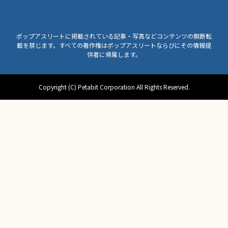
ポップアスリートに掲載されている記事・写真などコンテンツの無断転
載を禁じます。すべての著作権はポップアスリートならびにその情報提
供者に帰属します。
Copyright (C) Petabit Corporation All Rights Reserved.