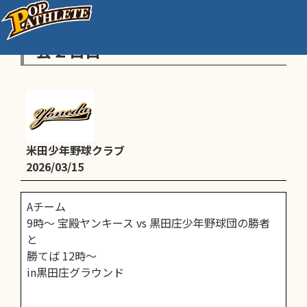
第42回 北播少年親善野球春季大
会２日目
米田少年野球クラブ
2026/03/15
Aチーム
9時〜 宝殿ヤンキース vs 黒田庄少年野球団の勝者
と
勝てば 12時〜
in黒田庄グラウンド