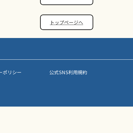
トップページへ
ーポリシー
公式SNS利用規約
事・写真などコンテンツの無断転載を禁じます。すべての著作権はポップアスリート
Copyright (C) Petabit Corporation All Rights Reserved.