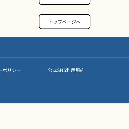
トップページへ
ーポリシー
公式SNS利用規約
事・写真などコンテンツの無断転載を禁じます。すべての著作権はポップアスリート
Copyright (C) Petabit Corporation All Rights Reserved.