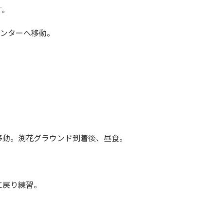
す。
センターへ移動。
。
移動。渕花グラウンド到着後、昼食。
に戻り練習。