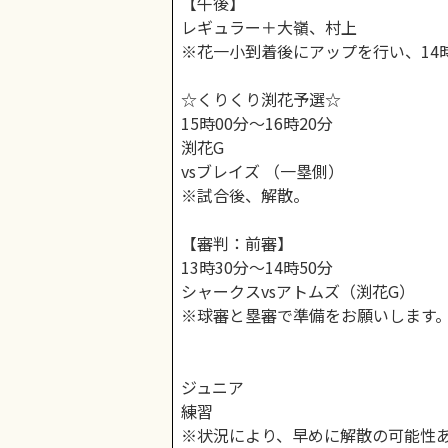
【午後】
レギュラー＋大嶺、村上
※花一小到着後にアップを行い、14
☆くりくり渕花予選☆
15時00分〜16時20分
渕花G
vsブレイズ （一塁側）
※試合後、解散。
【審判：前審】
13時30分〜14時50分
シャークスvsアトムズ（渕花G）
※球審と塁審で準備をお願いします
ジュニア
練習
※状況により、早めに解散の可能性