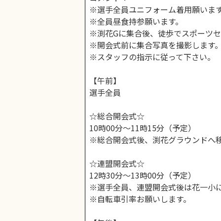
※選手全員ユニフォーム着用願いま
※全員昼食持参願います。
※渕花Gに集合後、徒歩でスポーツ
※開会式前に集合写真を撮影します
※スタッフの指示に従って下さい。
【午前】
選手全員
☆総合開会式☆
10時00分〜11時15分（予定）
※総合開会式後、渕花グラウンドへ
☆連盟開会式☆
12時30分〜13時00分（予定）
※選手全員、連盟開会式後は花一小
※自転車引率お願いします。